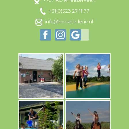
7797 RD Rheezerveen
+31(0)523 27 11 77
info@horsetellerie.nl