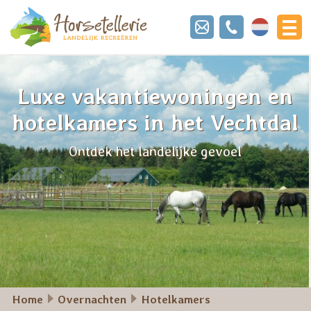
Nederland
Luxe vakantiewoningen en
hotelkamers in het Vechtdal
Ontdek het landelijke gevoel
Home
Overnachten
Hotelkamers