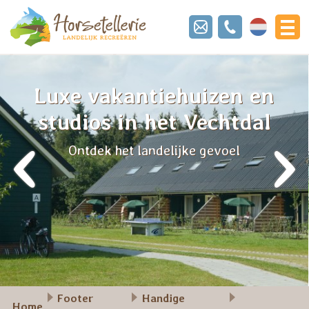
Nederland
Luxe vakantiehuizen en
studios in het Vechtdal
‹
›
Ontdek het landelijke gevoel
Footer
Handige
Home