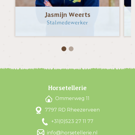
Jasmijn Weerts
Stalmedewerker
Horsetellerie
Ommerweg 11
7797 RD Rheezerveen
+31(0)523 27 11 77
info@horsetellerie.nl