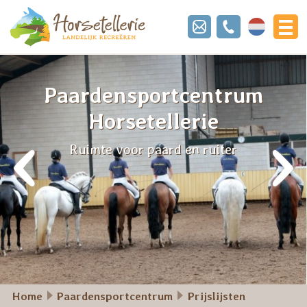
Nederland
Paardensportcentrum
Horsetellerie
‹
›
Ruimte voor paard en ruiter
Home
Paardensportcentrum
Prijslijsten