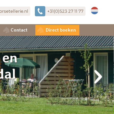
rsetellerie.nl
+31(0)523 27 11 77
Nederlan
Contact
Direct boeken
 en
›
dal
l