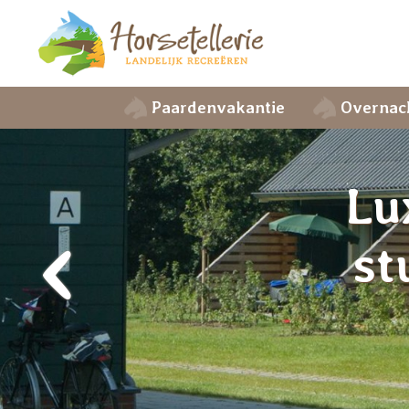
Paardenvakantie
Overnac
Lu
‹
st