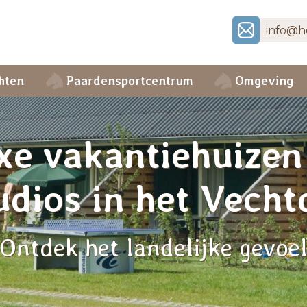
info@ho
hten
Paardensportcentrum
Omgeving
xe vakantiehuizen
udios in het Vecht
Ontdek het landelijke gevoe