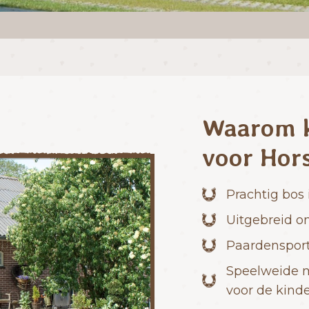
Waarom k
voor Hors
Prachtig bos 
Uitgebreid on
Paardenspor
Speelweide m
voor de kind